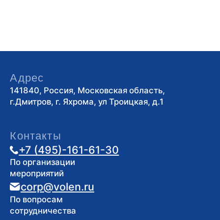
Контакты
+7 (495)-161-61-30
По организации
мероприятий
corp@volen.ru
По вопросам
сотрудничества
timoshin@volen.ru
По другим
вопросам
info@volen.ru
Услуги
Прокат
Бассейн
Банный комплекс
Барбекю зоны
Рыбалка
Детям
Фотосессии
Рум сервис