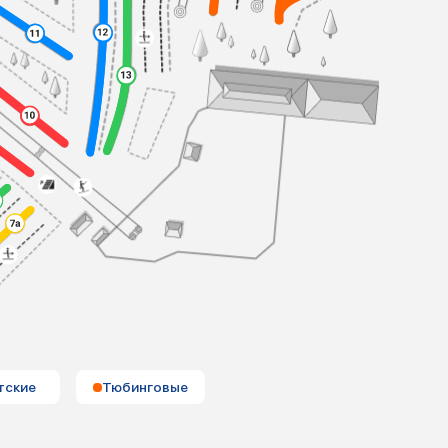
тские
Тюбинговые