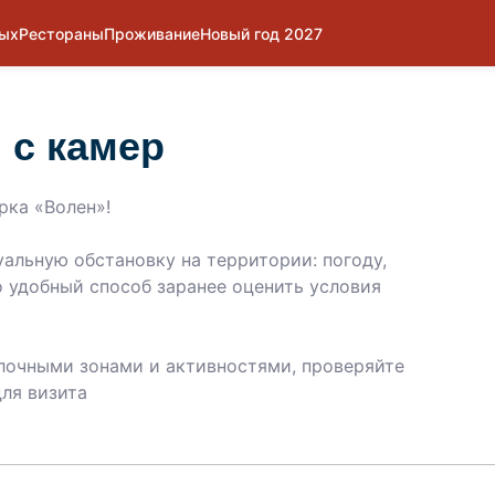
дых
Рестораны
Проживание
Новый год 2027
 с камер
рка «Волен»!
альную обстановку на территории: погоду,
о удобный способ заранее оценить условия
лочными зонами и активностями, проверяйте
ля визита