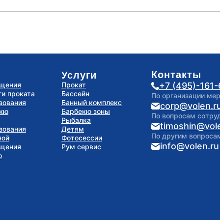
Контакты
Услуги
ещения
Прокат
+7 (495)-161
ги проката
Бассейн
По организации ме
зования
Банный комплекс
corp@volen.r
екю
Барбекю зоны
По вопросам сотру
Рыбалка
timoshin@vol
зования
Детям
По другим вопроса
ной
Фотосессии
info@volen.ru
ещения
Рум сервис
о