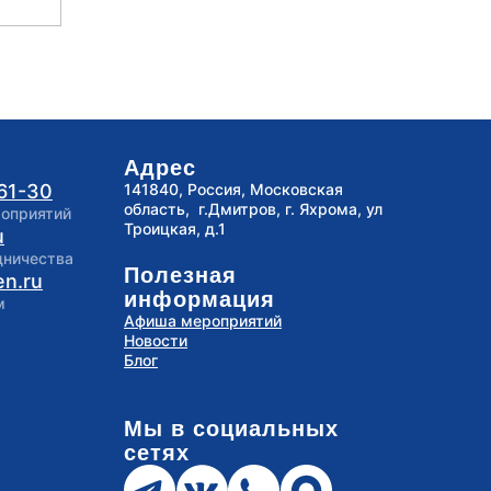
Адрес
-61-30
141840, Россия, Московская
область, г.Дмитров, г. Яхрома, ул
роприятий
Троицкая, д.1
u
дничества
Полезная
en.ru
информация
м
Афиша мероприятий
Новости
Блог
Мы в социальных
сетях