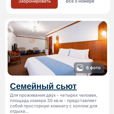
Забронировать
справа, затем поверните налево.
Все о номере
Далее проезжайте около 900 м через мост
до развилки перед мотелем «Норд».
Справа будет рекламный щит «Волен» —
поверните налево. Через ~1 км выедете
на развязку «Животино»: по указателям
8 фото
направо — в «Волен», прямо —
в «Степаново»
Панорамный люкс
Двухкомнатный номер площадью 30
кв.м. для комфортного размещения
четырех человек. В номере две
комнаты...
Различные типы кроватей
До 6 человек
60 м²
Забронировать
Все о номере
Открыть в Яндекс Картах