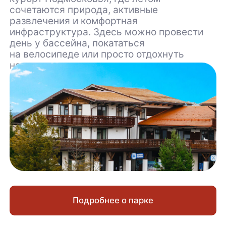
Услуги
Прокат
Бассейн
Банный комплекс
Барбекю зоны
Рыбалка
Детям
Фотосессии
Рум сервис
Правила
Правила
посещения
Цены на услуги проката
Правила пользования зонами
барбекю и беседками