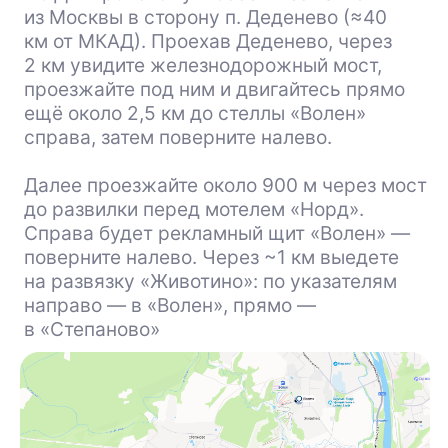
Карта парка
Как добраться
Политика
конфиденциальности
Условия оплаты банковской
картой
Публичная оферта о предоставлении
услуг
Публичная оферта о предоставлении
гостиничных услуг
АО «Спортивный Парк «ВОЛЕН» ИНН: 5007034424