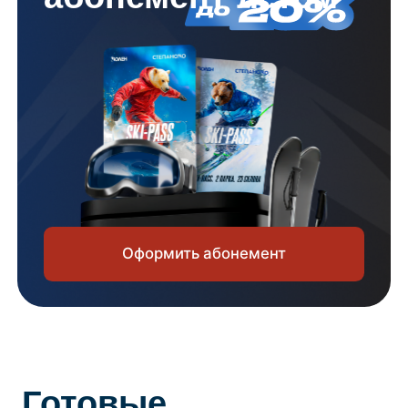
Загородный максимум
Отдых без лишних забот:
проживание, рыбалка на пруду,
мангальная зона, баня,
спортивный инвентарь, парковка
и развлечения для детей
включены в стоимость
Подробнее о тарифе