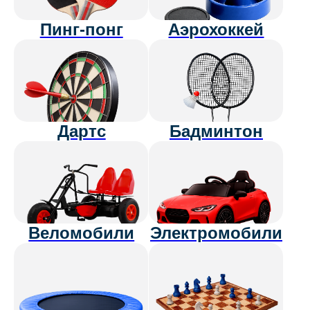
Оформите
зимний
абонемент летом