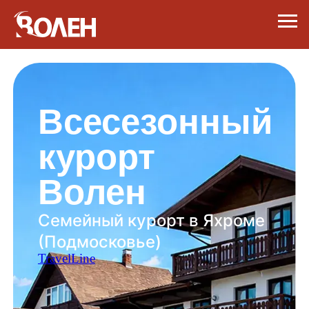
Всесезонный
курорт
Волен
Семейный курорт в Яхроме
(Подмосковье)
TravelLine