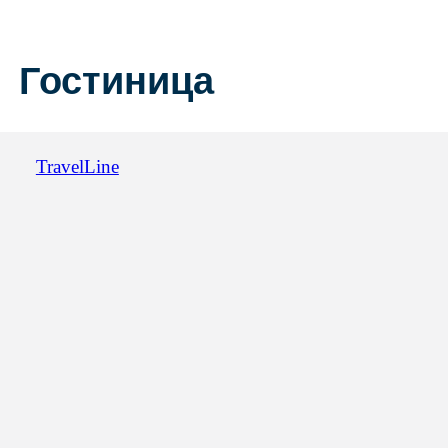
около 20 кв.м. для комфортного
размещения двух человек...
Односпальная кровать (2шт)
2-3 человека
20-24 м²
Забронировать
Все о номере
6 фото