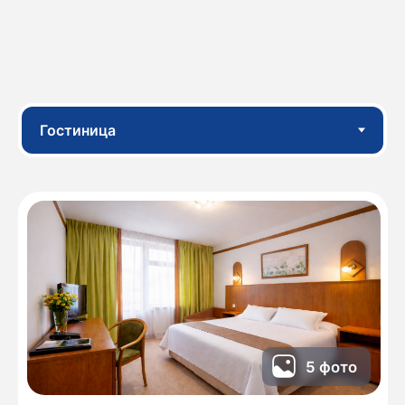
Семейный сьют
Для проживания двух - четырех человек,
площадь номера 30 кв.м - представляет
собой просторную комнату с холлом для
отдыха...
Различные типы кроватей
До 4 человек
30 м²
Забронировать
Все о номере
О парке