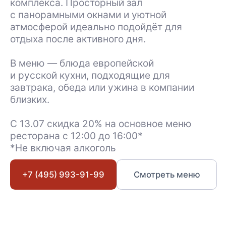
Стрельба
Лазертаг
Пинг-понг
Аэрохоккей
Дартс
Бадминтон
Веломобили
Электромобили