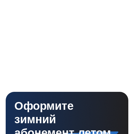
Велотур
Активные выходные с проживанием:
завтрак, прокат велосипеда, финская
сауна после заезда, спортивный
инвентарь, парковка и детская
игровая уже включены в стоимость
Подробнее о тарифе