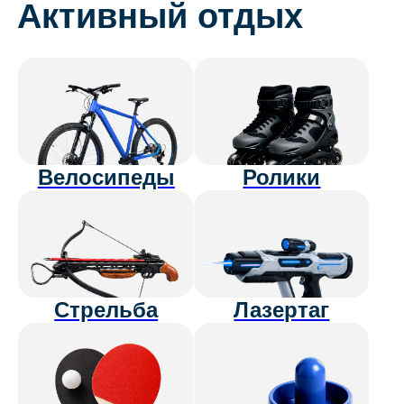
Батут
Настольные
игры
Спортивная
Воркаут
площадка
площадки
Окрестности
Развлечения
Волена
рядом