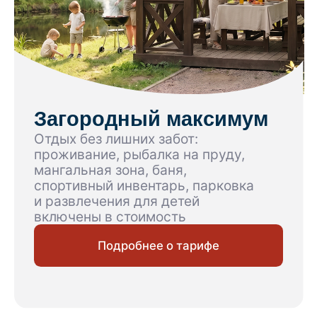
Односпальная кровать (2шт)
2-3 человека
18-26 м²
Забронировать
Все о номере
7 фото
Альпийский комфорт
Светлый двухместный номер площадью