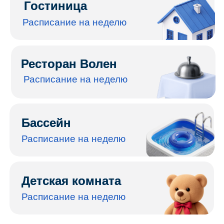
194 м²
150 человек
Ресторан «Волен» расположен
в основном здании гостиничного
комплекса. Просторный зал
с панорамными окнами и уютной
атмосферой идеально подойдёт для
отдыха после активного дня.
В меню — блюда европейской
и русской кухни, подходящие для
завтрака, обеда или ужина в компании
близких.
С 13.07 скидка 20% на основное меню