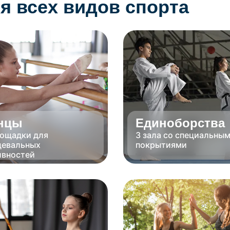
я всех видов спорта
нцы
Единоборства
лощадки для
3 зала со специальны
цевальных
покрытиями
ивностей