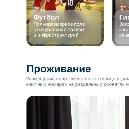
Футбол
Ги
Полноразмерное поле
Зак
с натуральной травой
с к
и инфраструктурой
свы
Проживание
Размещение спортсменов в гостинице и доми
местных номерах на раздельных кроватях 