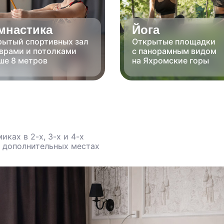
мнастика
Йога
рытый спортивных зал
Открытые площадки
оврами и потолками
с панорамным видом
ше 8 метров
на Яхромские горы
ках в 2-х, 3-х и 4-х
и дополнительных местах