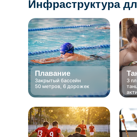
Инфраструктура дл
Плавание
Та
Закрытый бассейн
3 п
50 метров, 6 дорожек
тан
акт