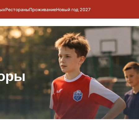
дых
Рестораны
Проживание
Новый год 2027
оры