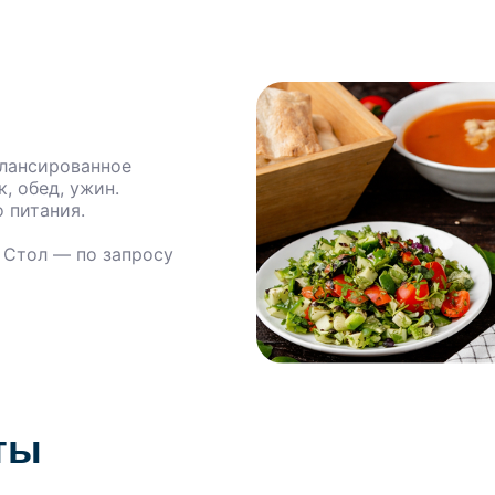
алансированное
, обед, ужин.
 питания.
 Стол — по запросу
ты