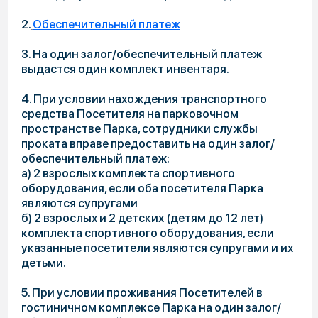
timoshin@volen.ru
По другим
вопросам
info@volen.ru
Услуги
Прокат
Бассейн
Банный комплекс
Барбекю зоны
Рыбалка
Детям
Фотосессии
Рум сервис