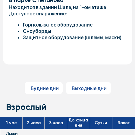
Сноуборды
Защитное оборудование (шлемы, маски)
Будние дни
Выходные дни
Взрослый
До конца
1 час
2 часа
3 часа
Сутки
Залог
дня
Лыжи
690
1 190
1 490
2 090
2 490
25 000
Лыжи (PRO)
1 290
2 190
3 090
3 890
4 590
20 000
Лыжные ботинки
590
1 010
1 090
1 790
2 090
20 000