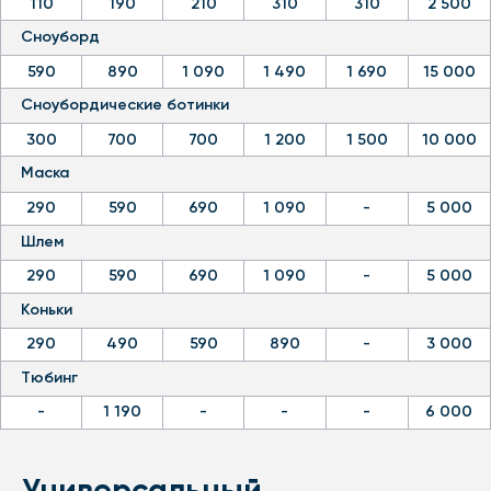
-
1 190
-
-
-
6 000
Универсальный
До конца
1 час
2 часа
3 часа
Сутки
Залог
дня
Санки
390
690
790
1 190
-
3 000
Ледянки
190
390
490
590
-
1 000
Беговые лыжи
590
1 090
1 190
1 790
-
6 000
Коврик
190
390
490
590
-
1 000