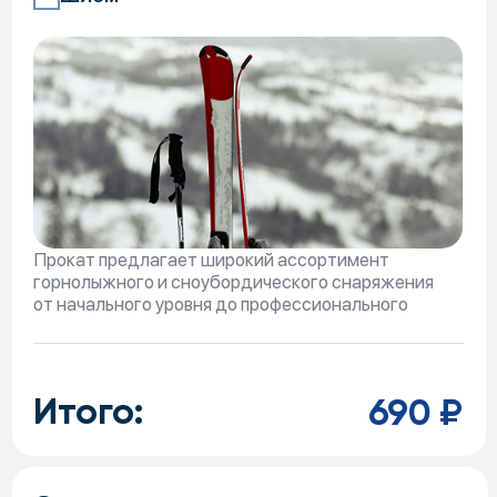
Паспорт гражданина РФ и/или заграничный
паспорт
Иные транспортные средства (мотоциклы,
прицепы и тд.)
Документы в электронном виде
2.
Обеспечительный платеж
3. На один залог/обеспечительный платеж
выдастся один комплект инвентаря.
4. При условии нахождения транспортного
средства Посетителя на парковочном
пространстве Парка, сотрудники службы
проката вправе предоставить на один залог/
обеспечительный платеж:
а) 2 взрослых комплекта спортивного
оборудования, если оба посетителя Парка
являются супругами
б) 2 взрослых и 2 детских (детям до 12 лет)
комплекта спортивного оборудования, если
указанные посетители являются супругами и их
детьми.
5. При условии проживания Посетителей в