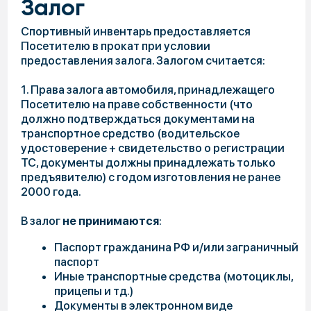
гостиничном комплексе Парка на один залог/
обеспечительный платеж спортивное
оборудование выдается всем
зарегистрированным в одном номере\домике
лицам (но не более 4-х комплектов).
Адрес
141840, Россия, Московская область,
г.Дмитров, г. Яхрома, ул Троицкая, д.1
Контакты
+7 (495)-161-61-30
По организации
мероприятий
corp@volen.ru
По вопросам
сотрудничества