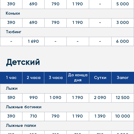
дня
Лыжи
590
990
1 090
1 790
2 090
12 500
Лыжные ботинки
390
710
790
1 190
1 390
10 000
Лыжные палки
110
190
210
310
310
2 500
Сноуборд
590
890
1 090
1 490
1 690
15 000
Сноубордические ботинки
300
700
700
1 200
1 500
10 000
Маска
290
590
690
1 090
-
5 000
Шлем
290
590
690
1 090
-
5 000
Коньки
290
490
590
890
-
3 000
Тюбинг