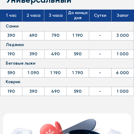
Льготные категории граждан
Многодетные семьи, пенсионеры, участники
специальной военной операции и их родственники,
участники устранения последствий аварии на ПО
«Маяк» и Чернобыльской АС получают скидку 10%
на оборудование при предъявлении оригинала
документа, подтверждающего наличие льготы
Калькулятор проката
Оборудование
Другое
Лыжи