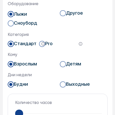
Лыжные палки
Беговые лыжи
Горнолыжная маска
Сноубордические ботинки
Тюбинг
Коньки
Санки
Шлем
Прокат предлагает широкий ассортимент