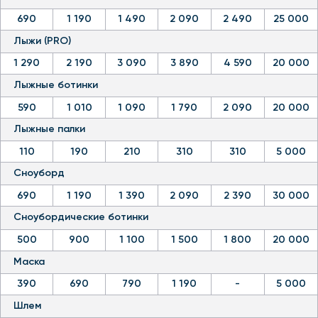
Лыжные палки
110
190
210
310
310
5 000
Сноуборд
690
1 190
1 390
2 090
2 390
30 000
Сноубордические ботинки
500
900
1 100
1 500
1 800
20 000
Маска
390
690
790
1 190
-
5 000
Шлем
390
690
790
1 190
-
5 000
Коньки
390
690
790
1 190
-
3 000
Тюбинг
-
1 690
-
-
-
6 000
Детский
До конца
1 час
2 часа
3 часа
Сутки
Залог