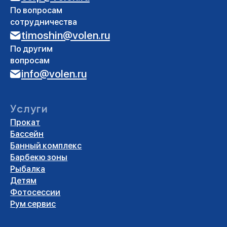
Карта парка
Как добраться
Политика
конфиденциальности
Условия оплаты банковской
картой
Публичная оферта о предоставлении
услуг
Публичная оферта о предоставлении гостиничных
услуг
АО «Спортивный Парк «ВОЛЕН» ИНН: 5007034424