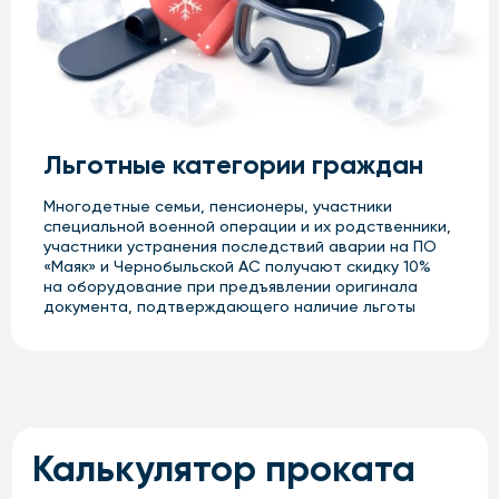
Сноуборд
Категория
Стандарт
Pro
Кому
Взрослым
Детям
Дни недели
Будни
Выходные
Количество часов
До конца
1
2
Сутки
3
дня
Дополнительно
Лыжные ботинки