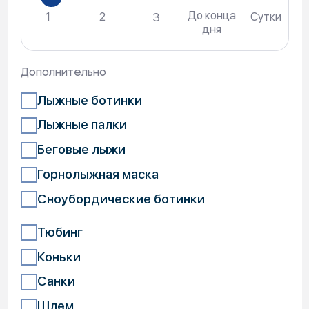
горнолыжного и сноубордического снаряжения
от начального уровня до профессионального
Итого:
690 ₽
Залог
Спортивный инвентарь предоставляется
Посетителю в прокат при условии
предоставления залога. Залогом считается:
1. Права залога автомобиля, принадлежащего
Посетителю на праве собственности (что
должно подтверждаться документами на
транспортное средство (водительское
удостоверение + свидетельство о регистрации
ТС, документы должны принадлежать только
предъявителю) с годом изготовления не ранее
2000 года.
В залог
не принимаются
: