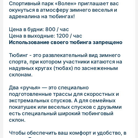
Цена в будни: 800 / час
Цена в выходные: 1200 / час
Использование своего тюбинга запрещено
Тюбинг - это развлекательный вид зимнего
спорта, при котором участники катаются на
надувных кругах (тюбах) по заснеженным
склонам.
Два «ручья» — это специально
подготовленные трассы для скоростных и
экстремальных спусков. А для семейных
покатушек или веселых спусков с друзьями
есть специальный широкий тюбинговый
склон.
Чтобы обеспечить ваш комфорт и удобство, в
парке «Волен» установлены специальные
подъемники для тюбинга. Не нужно идти в
гору пешком — просто садитесь на
подъемник и наслаждайтесь комфортным
подъемом к начальной точке спуска.
Почувствуйте радость зимних развлечений и
создайте яркие воспоминания в спортивном
парке «Волен»