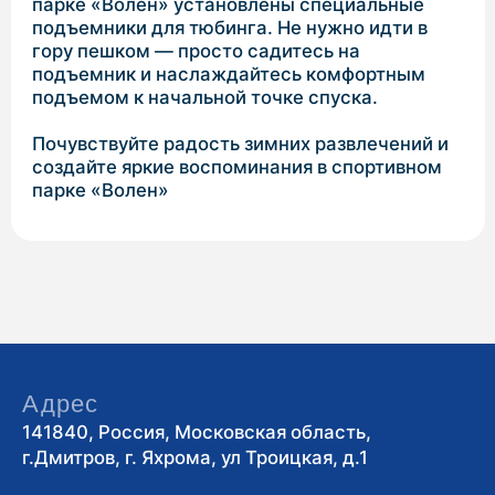
Адрес
141840, Россия, Московская область,
г.Дмитров, г. Яхрома, ул Троицкая, д.1
Контакты
+7 (495)-161-61-30
По организации
мероприятий
corp@volen.ru
По вопросам
сотрудничества
timoshin@volen.ru
По другим