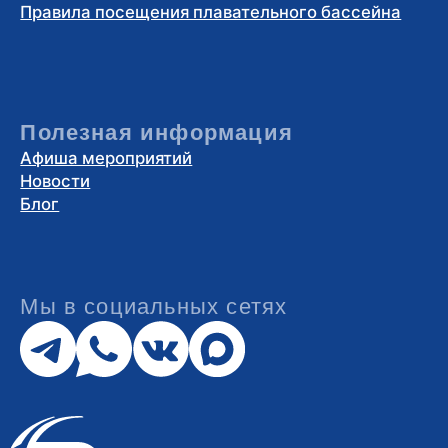
Карта парка
Как добраться
Политика
конфиденциальности
Условия оплаты банковской
картой
Публичная оферта о предоставлении
услуг
Публичная оферта о предоставлении
гостиничных услуг
АО «Спортивный Парк «ВОЛЕН» ИНН: 5007034424