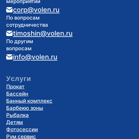
Прокат
Бассейн
Банный комплекс
Барбекю зоны
Рыбалка
Детям
Фотосессии
Рум сервис
Правила
Правила
посещения
Цены на услуги проката
Правила пользования зонами
барбекю и беседками
Правила пользования костровой зоной