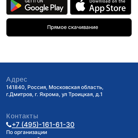
Адрес
141840, Россия, Московская область,
г.Дмитров, г. Яхрома, ул Троицкая, д.1
Контакты
+7 (495)-161-61-30
По организации
мероприятий
corp@volen.ru
По вопросам
сотрудничества
timoshin@volen.ru
По другим
вопросам
info@volen.ru
Услуги