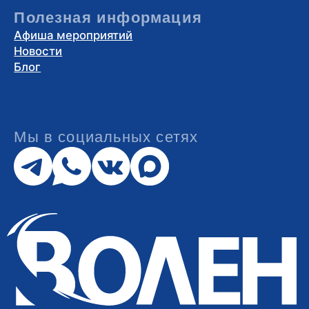
Карта парка
Как добраться
Политика
конфиденциальности
Условия оплаты банковской
картой
Публичная оферта о предоставлении
услуг
Публичная оферта о предоставлении
гостиничных услуг
АО «Спортивный Парк «ВОЛЕН» ИНН: 5007034424